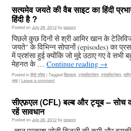
सत्यमेव जयते की वैब साइट का हिंदी प्रभा
हिंदी है ?
Posted on
July 28, 2012
by
gpsoni
पिछले कुछ दिनों से श्री आमिर खान के टेलिव
जयते" के विभिन्न सोपानों (episodes) का प्र
में प्रशंसा हुई क्योंकि जो मुद्दे उठाए गए वे सभी
मेहनत के …
Continue reading
→
Posted in
हिंदी गरिमा
|
Tagged
खिलवाड़
,
ट्रांसलिटरेशन
,
ट्रांसलिट्रेशन
,
यांत्
भाषा
|
Leave a comment
सीएफ़एल (CFL) बल्ब और ट्यूब – सोच क
रहें सावधान
Posted on
July 26, 2012
by
gpsoni
-ज्ञान प्रकाश सोनी बिजली की कमी और इसकी ब