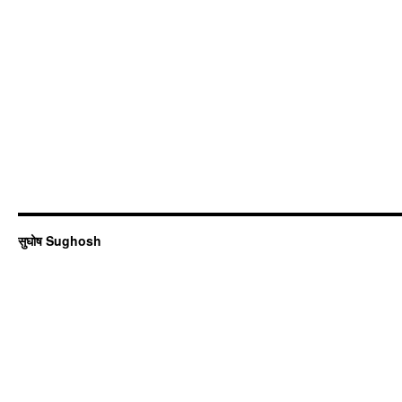
सुघोष Sughosh