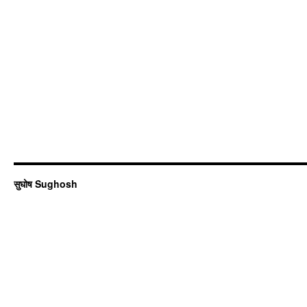
सुघोष Sughosh