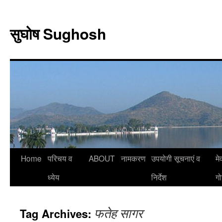
Skip
to
सुघोष Sughosh
content
Home
परिचय व
ABOUT
नामकरण
उपयोगी सूचनाएं व
मे
ध्येय
निर्देश
गो
फतेह सागर
Tag Archives: