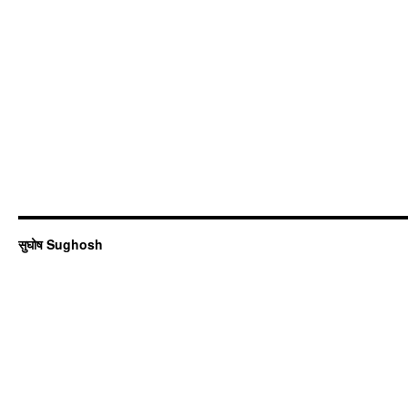
सुघोष Sughosh