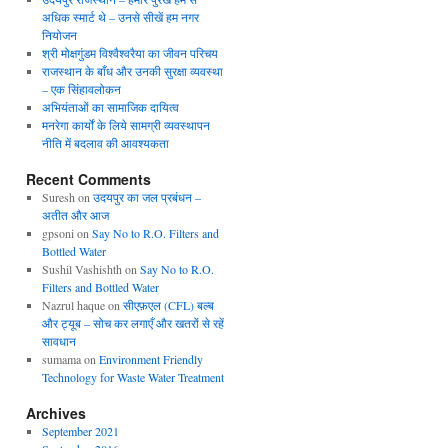
अधिक स्मार्ट थे – उनसे सीखें हम नगर
नियोजन
श्री मोक्षगुंडम विश्वैश्वरैया का जीवन परिचय
राजस्थान के बाँध और उनकी सुरक्षा व्यवस्था
– एक सिंहावलोकन
अभियंताओं का सामाजिक दायित्व
मनरेगा कार्यों के लिये सामग्री व्यवस्थापन
नीति में बदलाव की आवश्यकता
Recent Comments
Suresh
on
उदयपुर का जल प्रबंधन –
अतीत और आज
gpsoni
on
Say No to R.O. Filters and
Bottled Water
Sushil Vashishth
on
Say No to R.O.
Filters and Bottled Water
Nazrul haque
on
सीएफ़एल (CFL) बल्ब
और ट्यूब – सोच कर लगाएँ और खतरों से रहें
सावधान
sumama
on
Environment Friendly
Technology for Waste Water Treatment
Archives
September 2021