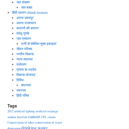
जल संरक्षण
जल बचत
हिंदी प्रभाग (Hindi Section)
अपना उदयपुर
अपना राजस्थान
कतरनों की कतरन
घरेलू नुस्के
जल प्रबंधन
पानी से संबंधित मुख्य इकाइयां
जीवन परिचय
नगरीय विकास
न्याय व्यवस्था
पर्यावरण
प्रेरणा के स्त्रोत
विकास योजनाएं
विविध
संपन्नता
स्वास्थ्य
हिंदी गरिमा
Tags
2012
artificial lighting
artificial recharge
cancer
asthma
barefoot
CFL
claims
Conservation of lakes
conservation of water
drinking water
depression