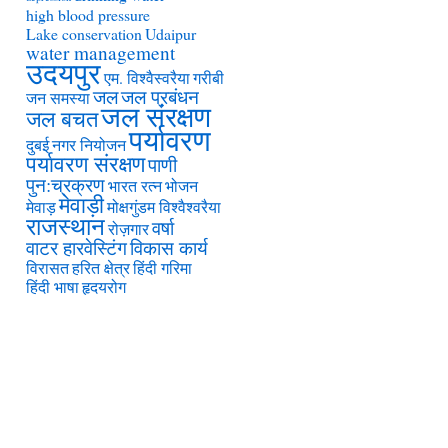
high blood pressure
Lake conservation
Udaipur
water management
उदयपुर
एम. विश्वैस्वरैया
गरीबी
जल
जल प्रबंधन
जन समस्या
जल संरक्षण
जल बचत
पर्यावरण
दुबई
नगर नियोजन
पर्यावरण संरक्षण
पाणी
पुन:च्रक्रण
भारत रत्न
भोजन
मेवाड़ी
मेवाड़
मोक्षगुंडम विश्वैश्वरैया
राजस्थान
वर्षा
रोज़गार
वाटर हारवेस्टिंग
विकास कार्य
विरासत
हरित क्षेत्र
हिंदी गरिमा
हिंदी भाषा
हृदयरोग