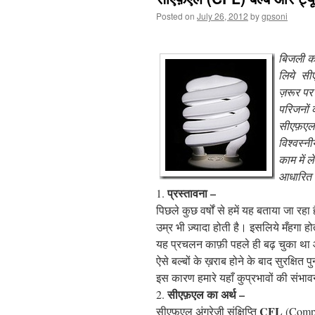
Posted on
July 26, 2012
by
gpsoni
बिजली की
लिये सीए
ज़रूर पर
परिजनों 
सीएफ़एल ब
विश्वस्न
काम में 
आधारित प
प्रस्तावना –
1.
पिछले कुछ वर्षों से हमें यह बताया जा रह
उम्र भी ज़्यादा होती है। इसलिये मँहगा होत
यह प्रचलन काफ़ी पहले ही बढ़ चुका था औ
ऐसे बल्बों के ख़राब होने के बाद सुरक्षित प
इस कारण हमारे यहाँ कुप्रभावों की संभाव
सीएफ़एल का अर्थ –
2.
CFL
सीएफ़एल अंग्रेज़ी संक्षिप्ति
(Compa