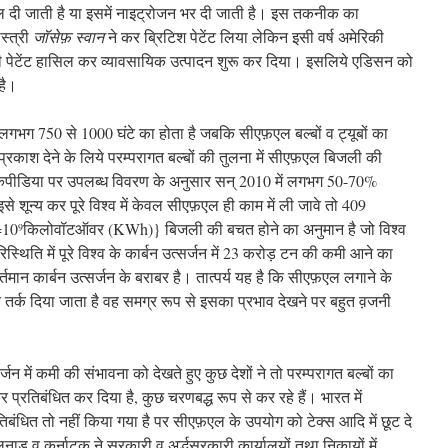
ल दी जाती है या इसमें नाइट्रोजन भर दी जाती है। इस तकनीक का
स्त्री
जॉसेफ़ स्वान
ने कर ब्रिटिश पेटेंट लिया लेकिन इसी वर्ष अमेरिकी
ी पेटेंट हासिल कर व्यावसायिक उत्पादन शुरू कर दिया। इसलिये एडिसन को
है।
 लगभग 750 से 1000 घंटे का होता है जबकि सीएफ़एल बल्बों व ट्यूबों का
काश देने के लिये परम्परागत बल्बों की तुलना में सीएफ़एल बिजली की
िपीडिया पर उपलब्ध विवरण के अनुसार सन् 2010 में लगभग 50-70%
े शून्य कर पूरे विश्व में केवल सीएफ़एल ही काम में ली जावे तो 409
=10
किलोवॉटऑवर (KWh)} बिजली की बचत होने का अनुमान है जो विश्व
9
िति में पूरे विश्व के कार्बन उत्सर्जन में 23 करोड़ टन की कमी आने का
र्तमान कार्बन उत्सर्जन के बराबर है। तात्पर्य यह है कि सीएफ़एल लगाने के
्य तर्क दिया जाता है वह समग्र रूप से इसका प्रभाव देखने पर बहुत व़जनी
र्जन में कमी की संभावना को देखते हुए कुछ देशों ने तो परम्परागत बल्बों का
 प्रतिबंधित कर दिया है, कुछ चरणबद्ध रूप से कर रहे हैं। भारत में
िबंधित तो नहीं किया गया है पर सीएफ़एल के उपयोग को टेक्स आदि में छूट दे
ाडु व कर्नाटक ने सरकारी व अर्द्धसरकारी कार्यालयों तथा निकायों में