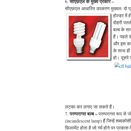
सीएफ़एल
के मुख्य प्रकार
6.
–
सीएफ़एल आधारित उपकरण मुख्यतः दो प्रक
होल्डर में
दोहरी पतली
बल्ब के सा
हैं। पह
ले प
और इस कार
के साथ ही 
हो। दूसरे 
लटका कर लगाए जा सकते हैं।
परम्परागत बल्ब –
7.
परम्परागत रूप से जो ब
(incandescent lamp) हैं जिन्हें शब्दकोश
फ़िलामेंट होता है जो गर्म होने पर प्रका