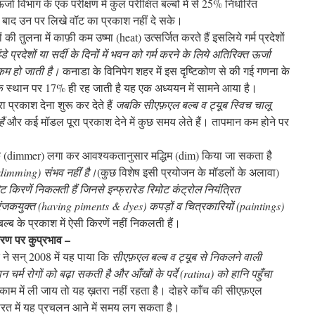
विभाग के एक परीक्षण में कुल परीक्षित बल्बों में से 25% निर्धारित
ाद उन पर लिखे वॉट का प्रकाश नहीं दे सके।
की तुलना में काफ़ी कम उष्मा (heat) उत्सर्जित करते हैं इसलिये गर्म प्रदेशों
ंडे प्रदेशों या सर्दी के दिनों में भवन को गर्म करने के लिये अतिरिक्त ऊर्जा
कम हो जाती है।
कनाडा के विनिपेग शहर में इस दृष्टिकोण से की गई गणना के
 स्थान पर 17% ही रह जाती है यह एक अध्ययन में सामने आया है।
ा प्रकाश देना शुरू कर देते हैं
जबकि सीएफ़एल बल्ब व ट्यूब
स्विच चालू
ैं
और कई मॉडल पूरा प्रकाश देने में कुछ समय लेते हैं। तापमान कम होने पर
िमक (dimmer) लगा कर आवश्यकतानुसार मद्धिम (dim) किया जा सकता है
dimming)
संभव नहीं है।
(कुछ विशेष इसी प्रयोजन के मॉडलों के अलावा)
ट किरणें निकलती हैं जिनसे इन्फ्रारेड रिमोट कंट्रोल नियंत्रित
 रंजकयुक्त
(having piments & dyes)
कपड़ों व चित्रकारियों
(paintings)
ल्ब के प्रकाश में ऐसी किरणें नहीं निकलती हैं।
वरण पर कुप्रभाव –
 ने सन् 2008 में यह पाया कि
सीएफ़एल बल्ब व ट्यूब से निकलने वाली
 चर्म रोगों को बढ़ा सकती है और आँखों के पर्दे
(ratina)
को हानि पहुँचा
काम में ली जाय तो यह ख़तरा नहीं रहता है। दोहरे काँच की सीएफ़एल
 भारत में यह प्रचलन आने में समय लग सकता है।